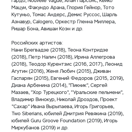
Гардо, Nouvelle Vague, Алан Парсонс, Кейко
Мацуи, Факундо Арана, Глория Гейнор, Тото
Кутуньо, Томас Андерс, Демис Руссос, Шарль
Азнавур, Calogero, Оркестр Гленна Миллера,
Ришар Бона, Авишаи Коэн и др.
Российских артистов:
Нани Брегвадзе (2018), Теона Контридзе
(2018), Петр Налич (2018), Ирина Аллегрова
(2018), Теодор Курентзис (2016, 2017), Леонид
Агутин (2016), Женя Любич (2015), Дживан
Гаспарян (2015), Евгений Федоров (2015, 2019),
Диана Арбенина (2014), "Пикник", Сергей
Мазаев, "Хор Турецкого", "Уральские пельмени",
Владимир Винокур, Николай Дроздов, Проект
"Сахар" Ивана Вырыпаева, Игорь Григорьев,
Two Siberians, юбилей Дмитрия Ревякина (2019),
юбилей Guru Groove Foundation (2019), Игорь
Миркубанов (2019) и др.